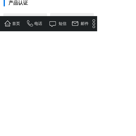
产品认证
按钮文本
按钮文本
首页
电话
短信
邮件
人员评价
按钮文本
按钮文本
系统登录
钢木结构评价
按钮文本
按钮文本